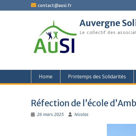
Skip
contact@ausi.fr
to
content
Auvergne Soli
Le collectif des associa
Home
Printemps des Solidarités
Réfection de l’école d’Am
26 mars 2025
Nicolas