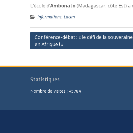
L’école d’
Ambonato
(Madagascar, côte Est) a 
Informations
,
Lacim
Navigation
Conférence-débat : « le défi de la souverainet
en Afrique ! »
de
l’article
Statistiques
Nombre de Visites :
45784