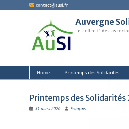
Skip
contact@ausi.fr
to
content
Auvergne Soli
Le collectif des associa
Home
Printemps des Solidarités
Printemps des Solidarités
31 mars 2026
François