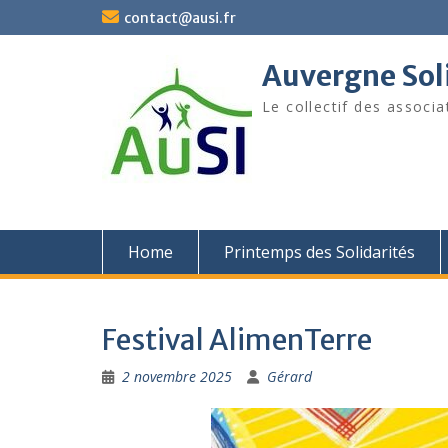
Skip
contact@ausi.fr
to
content
Auvergne Soli
Le collectif des associa
Home
Printemps des Solidarités
Festival AlimenTerre
2 novembre 2025
Gérard