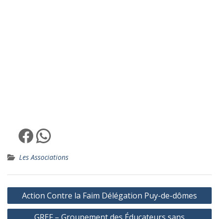
Facebook
WhatsApp
Les Associations
Navigation
Action Contre la Faim Délégation Puy-de-dômes
de
GREF – Groupement des Éducateurs sans
l’article