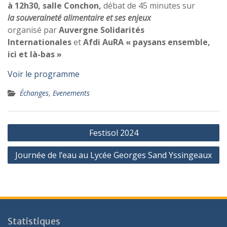
à 12h30, salle Conchon,
débat de 45 minutes sur
la souveraineté alimentaire et ses enjeux
organisé par
Auvergne Solidarités
Internationales
et
Afdi AuRA « paysans ensemble,
ici et là-bas »
Voir le programme
Échanges
,
Evenements
Navigation
Festisol 2024
de
Journée de l’eau au Lycée Georges Sand Yssingeaux
l’article
Statistiques