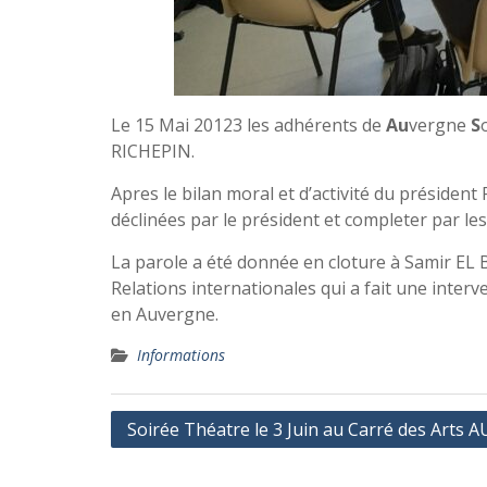
Le 15 Mai 20123 les adhérents de
Au
vergne
S
RICHEPIN.
Apres le bilan moral et d’activité du présiden
déclinées par le président et completer par le
La parole a été donnée en cloture à Samir EL 
Relations internationales qui a fait une interv
en Auvergne.
Informations
Navigation
Soirée Théatre le 3 Juin au Carré des Arts 
de