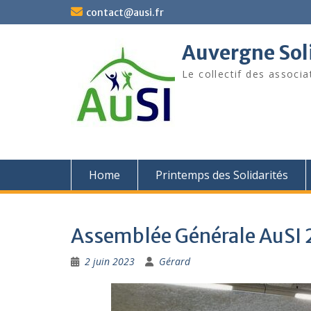
Skip
contact@ausi.fr
to
content
Auvergne Soli
Le collectif des associa
Home
Printemps des Solidarités
Assemblée Générale AuSI
2 juin 2023
Gérard