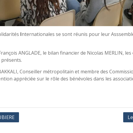
olidarités
I
nternationales se sont réunis pour leur Asssembl
t François ANGLADE, le bilan financier de Nicolas MERLIN, les
s présents.
BAKKALI, Conseiller métropolitain et membre des Commissions
ention appréciée sur le rôle des bénévoles dans les associatio
AUBIERE
Le