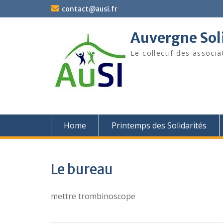
Skip
contact@ausi.fr
to
content
Auvergne Soli
Le collectif des associa
Home
Printemps des Solidarités
Le bureau
mettre trombinoscope